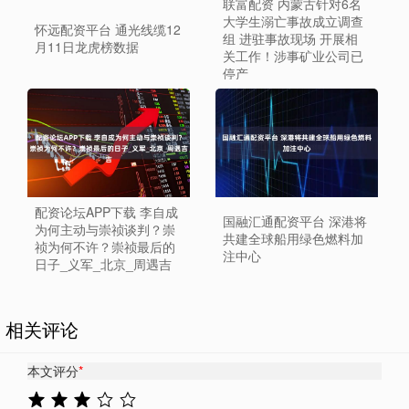
联富配资 内蒙古针对6名
大学生溺亡事故成立调查
怀远配资平台 通光线缆12
组 进驻事故现场 开展相
月11日龙虎榜数据
关工作！涉事矿业公司已
停产
配资论坛APP下载 李自成
国融汇通配资平台 深港将
为何主动与崇祯谈判？崇
共建全球船用绿色燃料加
祯为何不许？崇祯最后的
注中心
日子_义军_北京_周遇吉
相关评论
本文评分
*