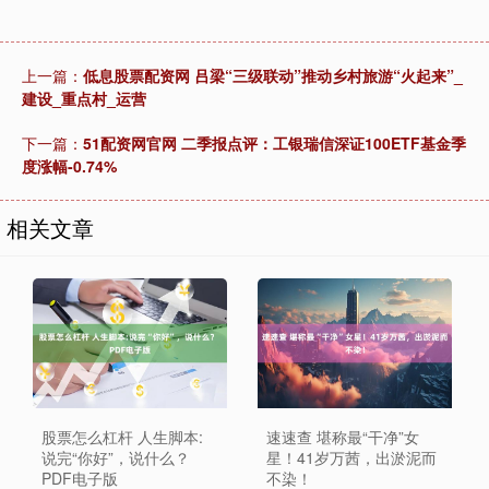
上一篇：
低息股票配资网 吕梁“三级联动”推动乡村旅游“火起来”_
建设_重点村_运营
下一篇：
51配资网官网 二季报点评：工银瑞信深证100ETF基金季
度涨幅-0.74%
相关文章
股票怎么杠杆 人生脚本:
速速查 堪称最“干净”女
说完“你好”，说什么？
星！41岁万茜，出淤泥而
PDF电子版
不染！