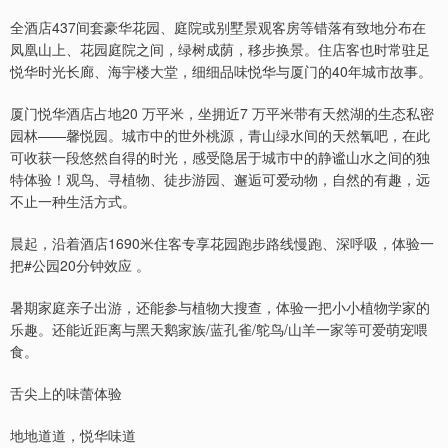
全酒店437间套豪华花园、庭院或别墅景观客房等错落有致地分布在
凤凰山上、花园庭院之间，绿树成荫，移步换景。住店客也时常驻足
悦华时光长廊、海宇楼大堂，细细品味悦华与厦门的40年城市故事。
厦门悦华酒店占地20 万平米，坐拥近7 万平米带有天然湖的生态私密
园林——馨悦园。城市中的世外桃源，青山绿水间的天然氧吧，在此
可收获一段悠然自得的时光，感受隐居于城市中的静谧山水之间的独
特体验！观鸟、寻植物、徒步游园、邂逅可爱动物，自然的有趣，远
不止一种生活方式。
晨起，沿着酒店1690米住客专享花园跑步路线慢跑、深呼吸，体验一
把#公园20分钟效应 。
暑期家庭亲子出游，还能参与植物大搜查，体验一把小小植物学家的
乐趣。还能近距离与黑天鹅家族/蓝孔雀/鸵鸟/山羊一家等可爱萌宠喂
食。
舌尖上的味蕾体验
地地道道，悦华味道