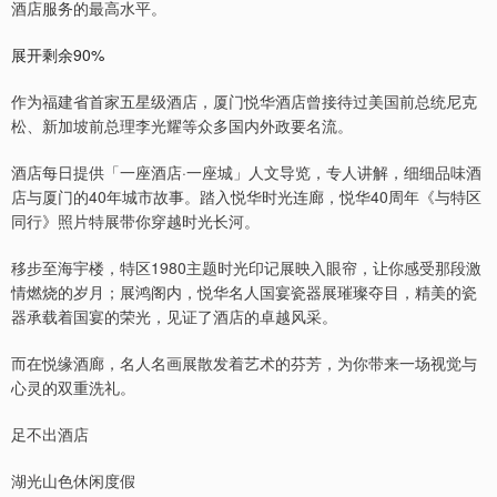
酒店服务的最高水平。
展开剩余90%
作为福建省首家五星级酒店，厦门悦华酒店曾接待过美国前总统尼克
松、新加坡前总理李光耀等众多国内外政要名流。
酒店每日提供「一座酒店·一座城」人文导览，专人讲解，细细品味酒
店与厦门的40年城市故事。踏入悦华时光连廊，悦华40周年《与特区
同行》照片特展带你穿越时光长河。
移步至海宇楼，特区1980主题时光印记展映入眼帘，让你感受那段激
情燃烧的岁月；展鸿阁内，悦华名人国宴瓷器展璀璨夺目，精美的瓷
器承载着国宴的荣光，见证了酒店的卓越风采。
而在悦缘酒廊，名人名画展散发着艺术的芬芳，为你带来一场视觉与
心灵的双重洗礼。
足不出酒店
湖光山色休闲度假