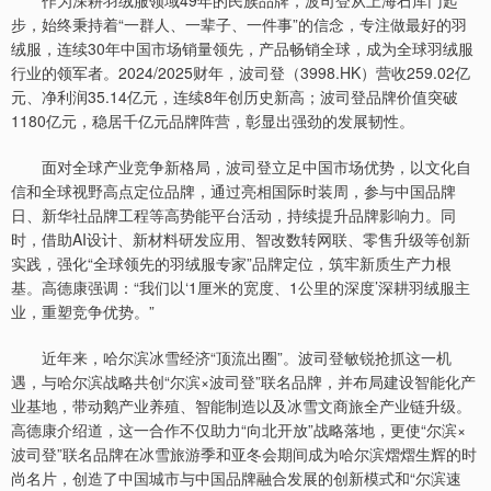
作为深耕羽绒服领域49年的民族品牌，波司登从上海石库门起
步，始终秉持着“一群人、一辈子、一件事”的信念，专注做最好的羽
绒服，连续30年中国市场销量领先，产品畅销全球，成为全球羽绒服
行业的领军者。2024/2025财年，波司登（3998.HK）营收259.02亿
元、净利润35.14亿元，连续8年创历史新高；波司登品牌价值突破
1180亿元，稳居千亿元品牌阵营，彰显出强劲的发展韧性。
面对全球产业竞争新格局，波司登立足中国市场优势，以文化自
信和全球视野高点定位品牌，通过亮相国际时装周，参与中国品牌
日、新华社品牌工程等高势能平台活动，持续提升品牌影响力。同
时，借助AI设计、新材料研发应用、智改数转网联、零售升级等创新
实践，强化“全球领先的羽绒服专家”品牌定位，筑牢新质生产力根
基。高德康强调：“我们以‘1厘米的宽度、1公里的深度’深耕羽绒服主
业，重塑竞争优势。”
近年来，哈尔滨冰雪经济“顶流出圈”。波司登敏锐抢抓这一机
遇，与哈尔滨战略共创“尔滨×波司登”联名品牌，并布局建设智能化产
业基地，带动鹅产业养殖、智能制造以及冰雪文商旅全产业链升级。
高德康介绍道，这一合作不仅助力“向北开放”战略落地，更使“尔滨×
波司登”联名品牌在冰雪旅游季和亚冬会期间成为哈尔滨熠熠生辉的时
尚名片，创造了中国城市与中国品牌融合发展的创新模式和“尔滨速