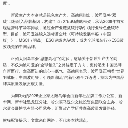
度”。
新质生产力本身就是绿色生产力。高德康指出，波司登将“双
碳”目标融入品牌基因，构建“1+3+X”ESG战略框架，承诺2038年前实
现运营环节净零排放，通过全产业链减碳行动引领行业绿色低碳转
型。目前，波司登连续入选标普全球《可持续发展年鉴（中国
版）》，MSCI（明晟） ESG评级达AA级，成为全球服装行业ESG绩
效领先的中国品牌。
正如太阳岛年会“思想高地”的定位，这场关于新质生产力的对
话，不仅为波司登的“全球领先”之路锚定了方向，更传递出中国品牌
向新而行、攀高而进的信心与底气。高德康表示，波司登正朝着“世界
羽绒服，中国波司登，引领新潮流”的新征程全力迈进，持续为中国品
牌高质量发展贡献力量。
为期3天的2025企业家太阳岛年会由新华社品牌工作办公室、新
华网、新华社黑龙江分社、哈尔滨马迭尔文旅投资集团联合主办，哈
尔滨会展博览有限公司承办，汇聚政产学研共商高质量发展路径。
熊猫配资提示：文章来自网络，不代表本站观点。