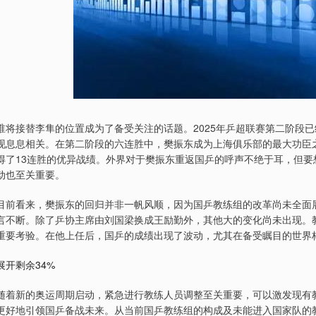
谁将接替李隼的位置成为了备受关注的话题。2025年乒超联赛第二阶段
现息息相关。在第二阶段的六连胜中，樊振东成为上海俱乐部的最大功臣
得了13连胜的优异战绩。外界对于樊振东重返国乒的呼声不绝于耳，但
动也至关重要。
目前看来，樊振东的回归并非一帆风顺，因为国乒教练组的改革尚未全面
言不断。除了乒协主席由刘国梁换成王励勤外，其他大的变化尚未出现。
重要考验。在他上任后，国乒的成绩出现了波动，尤其在备受瞩目的世界
展开剩余34%
随着新的奥运周期启动，紧急进行教练人员调整至关重要，可以激发现有
更好地引领国乒备战未来。从当前国乒教练组的构成及未能进入国家队的