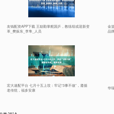
友钱配资APP下载 王励勤掌舵国乒，教练组或迎新变
金
革_樊振东_李隼_人员
品
宏大速配平台 七月十五上坟：牢记“3事不做”，遵循
华瑞
老传统，福多安康