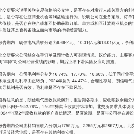
北交所要求说明关联交易价格的公允性，是否存在对发行人或关联方的利
性，是否存在让渡商业机会等利益输送行为。说明公司在业务拓展、订单
大依赖，是否存在联合或相互协助获取订单、单方或相互让渡商业机会的
并质疑其是否具备独立面向市场的持续经营能力。
报告期内，朗信电气营收分别为6.68亿元、10.31亿元和13.01亿元
北交所要求公司结合在手订单及预计收入可实现情况、议价能力、主要客户
明“年降”对公司经营业绩的影响，期后业绩下滑风险及应对措施。
报告期内，公司毛利率分别为16.74%、17.73%、18.68%，低于
水泵业务毛利率由正转负，2024年竟为-44.47%，合理性存疑。朗信
传导机制是否有效，毛利率是否存在下降风险。
值得注意的是，朗信电气应收账款飙升，报告期各期末，应收账款余额分别为3.
营收比例升至52.78%，1至2年账龄应收款持续增加。北交所要求具体
2024年1至2年应收账款的客户资信情况、是否逾期、是否与公司存在诉
报告期内公司废料销售收入分别为1755万元、2255万元和2857万元
料调节经营业绩，是否存在其他利益安排。