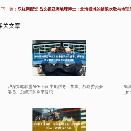
下一篇：
乐红网配资 吕文扬亚洲地理博士：北海银滩的踏浪欢歌与地理风
相关文章
沪深策略联盟APP下载 中船防务：董事、战略委员会
蜀商
委员、总经理陈利平辞职
_m