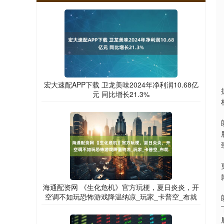
宏大速配APP下载 卫龙美味2024年净利润10.68亿
元 同比增长21.3%
海通配资网 《生化危机》官方玩梗，夏日炎炎，开
空调不如玩恐怖游戏降温纳凉_玩家_卡普空_布就