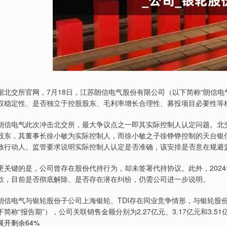
据北交所官网，7月18日，江苏朗信电气股份有限公司（以下简称“朗信电气
权稳定性、是否独立于控股股东、毛利率增长合理性、募投项目必要性等
朗信电气此次冲击北交所，最大争议点之一即其实际控制人认定问题。北交
股东，其董事长徐小敏为实际控制人，而徐小敏之子徐铮铮控制的天台银信
致行动人。监管要求说明实际控制人认定是否准确，该安排是否意在规避
更关键的是，公司曾存在股份代持行为，却未签署代持协议。此外，202
款，目前是否彻底解除、是否存在潜在纠纷，仍需公司进一步说明。
朗信电气与银轮股份子公司上海银轮、TDI存在同业竞争情形，与银轮股份及
下简称“报告期”），公司关联销售金额分别为2.27亿元、3.17亿元和3.51
展开剩余64%