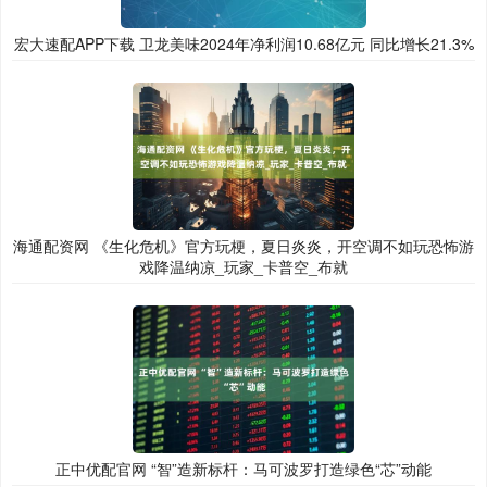
宏大速配APP下载 卫龙美味2024年净利润10.68亿元 同比增长21.3%
海通配资网 《生化危机》官方玩梗，夏日炎炎，开空调不如玩恐怖游
戏降温纳凉_玩家_卡普空_布就
正中优配官网 “智”造新标杆：马可波罗打造绿色“芯”动能