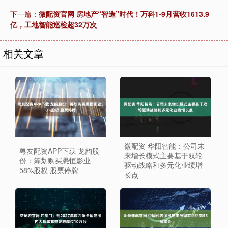
下一篇：
微配资官网 房地产“智造”时代！万科1-9月营收1613.9
亿，工地智能巡检超32万次
相关文章
微配资 华阳智能：公司未
粤友配资APP下载 龙韵股
来增长模式主要基于双轮
份：筹划购买愚恒影业
驱动战略和多元化业绩增
58%股权 股票停牌
长点