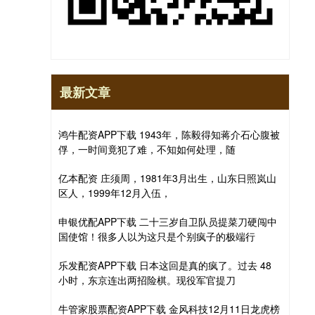
最新文章
鸿牛配资APP下载 1943年，陈毅得知蒋介石心腹被
俘，一时间竟犯了难，不知如何处理，随
亿本配资 庄须周，1981年3月出生，山东日照岚山
区人，1999年12月入伍，
申银优配APP下载 二十三岁自卫队员提菜刀硬闯中
国使馆！很多人以为这只是个别疯子的极端行
乐发配资APP下载 日本这回是真的疯了。过去 48
小时，东京连出两招险棋。现役军官提刀
牛管家股票配资APP下载 金风科技12月11日龙虎榜