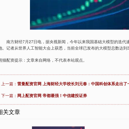
南方财经7月27日电，据央视新闻，今年以来我国基础大模型的迭代速
地。记者从世界人工智能大会上获悉，当前全球已发布的大模型总数达到37
熊猫配资提示：文章来自网络，不代表本站观点。
上一篇：
雷曼配资官网 上海财经大学校长刘元春：中国科创体系走出了
下一篇：
网上配资官网 帝都最强！中信建投证券
相关文章