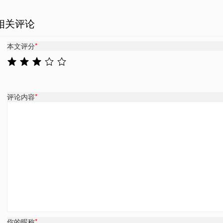
相关评论
本文评分
*
评论内容
*
你的昵称
*