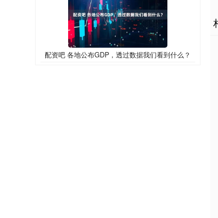
配资吧 各地公布GDP，透过数据我们看到什么？