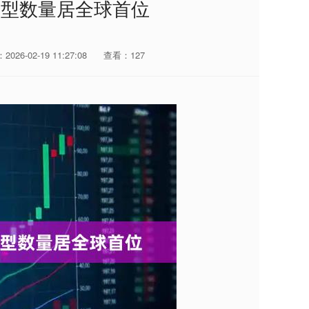
模型数量居全球首位
026-02-19 11:27:08
查看：127