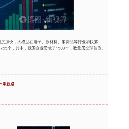
度加快，大模型在电子、原材料、消费品等行业加快落
55个，其中，我国企业贡献了1509个，数量居全球首位。
一条新路