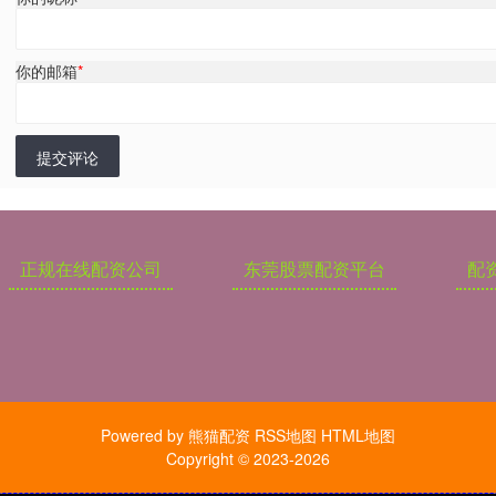
你的邮箱
*
提交评论
正规在线配资公司
东莞股票配资平台
配
Powered by
熊猫配资
RSS地图
HTML地图
Copyright
© 2023-2026