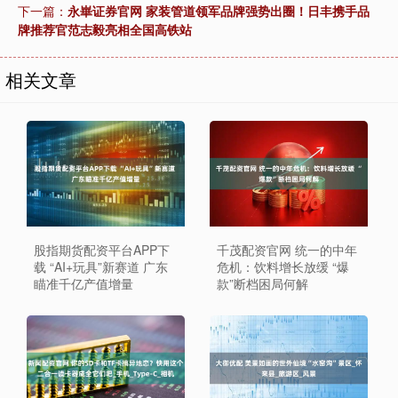
下一篇：
永崋证券官网 家装管道领军品牌强势出圈！日丰携手品
牌推荐官范志毅亮相全国高铁站
相关文章
股指期货配资平台APP下
千茂配资官网 统一的中年
载 “AI+玩具”新赛道 广东
危机：饮料增长放缓 “爆
瞄准千亿产值增量
款”断档困局何解